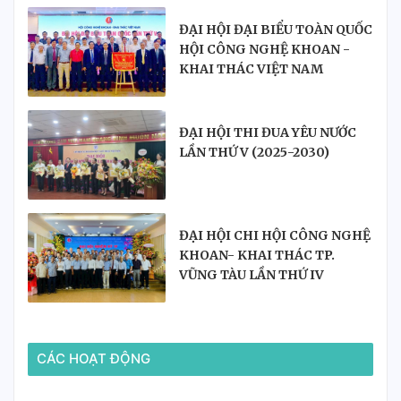
ĐẠI HỘI ĐẠI BIỂU TOÀN QUỐC
HỘI CÔNG NGHỆ KHOAN -
KHAI THÁC VIỆT NAM
ĐẠI HỘI THI ĐUA YÊU NƯỚC
LẦN THỨ V (2025-2030)
ĐẠI HỘI CHI HỘI CÔNG NGHỆ
KHOAN- KHAI THÁC TP.
VŨNG TÀU LẦN THỨ IV
NHIỆM KỲ 2025-2030
CÁC HOẠT ĐỘNG