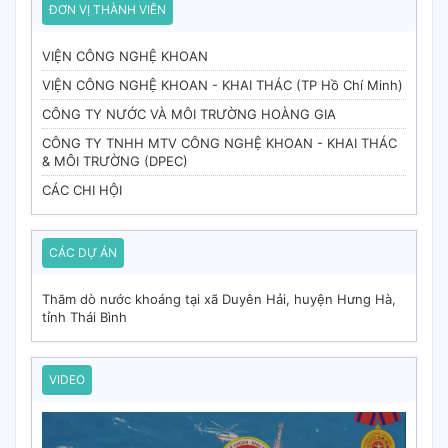
ĐƠN VỊ THÀNH VIÊN
VIỆN CÔNG NGHỆ KHOAN
VIỆN CÔNG NGHỆ KHOAN - KHAI THÁC (TP Hồ Chí Minh)
CÔNG TY NƯỚC VÀ MÔI TRƯỜNG HOÀNG GIA
CÔNG TY TNHH MTV CÔNG NGHỆ KHOAN - KHAI THÁC
& MÔI TRƯỜNG (DPEC)
CÁC CHI HỘI
CÁC DỰ ÁN
Thăm dò nước khoáng tại xã Duyên Hải, huyện Hưng Hà,
tỉnh Thái Bình
VIDEO