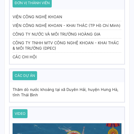
ĐƠN VỊ THÀNH VIÊN
VIỆN CÔNG NGHỆ KHOAN
VIỆN CÔNG NGHỆ KHOAN - KHAI THÁC (TP Hồ Chí Minh)
CÔNG TY NƯỚC VÀ MÔI TRƯỜNG HOÀNG GIA
CÔNG TY TNHH MTV CÔNG NGHỆ KHOAN - KHAI THÁC
& MÔI TRƯỜNG (DPEC)
CÁC CHI HỘI
CÁC DỰ ÁN
Thăm dò nước khoáng tại xã Duyên Hải, huyện Hưng Hà,
tỉnh Thái Bình
VIDEO