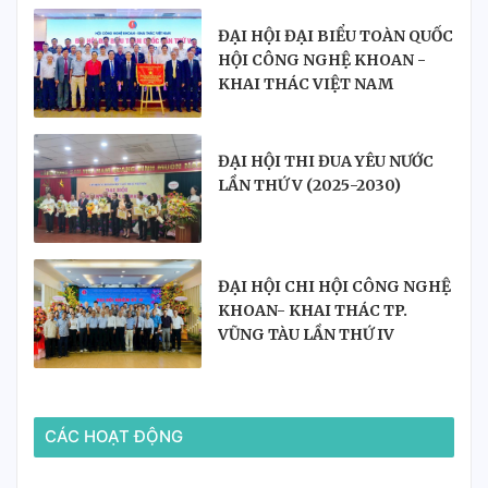
ĐẠI HỘI ĐẠI BIỂU TOÀN QUỐC
HỘI CÔNG NGHỆ KHOAN -
KHAI THÁC VIỆT NAM
ĐẠI HỘI THI ĐUA YÊU NƯỚC
LẦN THỨ V (2025-2030)
ĐẠI HỘI CHI HỘI CÔNG NGHỆ
KHOAN- KHAI THÁC TP.
VŨNG TÀU LẦN THỨ IV
NHIỆM KỲ 2025-2030
CÁC HOẠT ĐỘNG