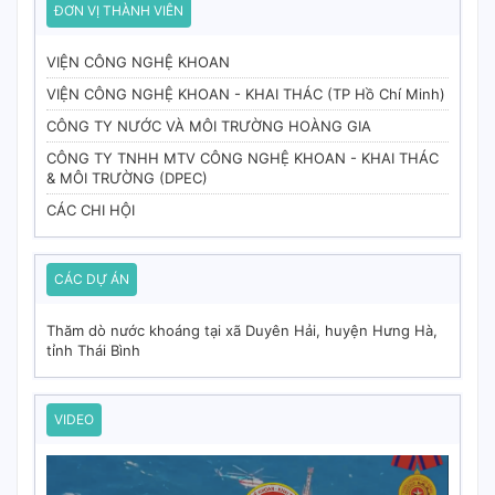
ĐƠN VỊ THÀNH VIÊN
VIỆN CÔNG NGHỆ KHOAN
VIỆN CÔNG NGHỆ KHOAN - KHAI THÁC (TP Hồ Chí Minh)
CÔNG TY NƯỚC VÀ MÔI TRƯỜNG HOÀNG GIA
CÔNG TY TNHH MTV CÔNG NGHỆ KHOAN - KHAI THÁC
& MÔI TRƯỜNG (DPEC)
CÁC CHI HỘI
CÁC DỰ ÁN
Thăm dò nước khoáng tại xã Duyên Hải, huyện Hưng Hà,
tỉnh Thái Bình
VIDEO