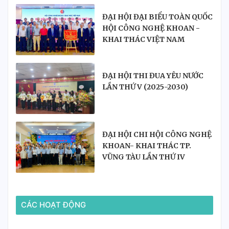
ĐẠI HỘI ĐẠI BIỂU TOÀN QUỐC
HỘI CÔNG NGHỆ KHOAN -
KHAI THÁC VIỆT NAM
ĐẠI HỘI THI ĐUA YÊU NƯỚC
LẦN THỨ V (2025-2030)
ĐẠI HỘI CHI HỘI CÔNG NGHỆ
KHOAN- KHAI THÁC TP.
VŨNG TÀU LẦN THỨ IV
NHIỆM KỲ 2025-2030
CÁC HOẠT ĐỘNG