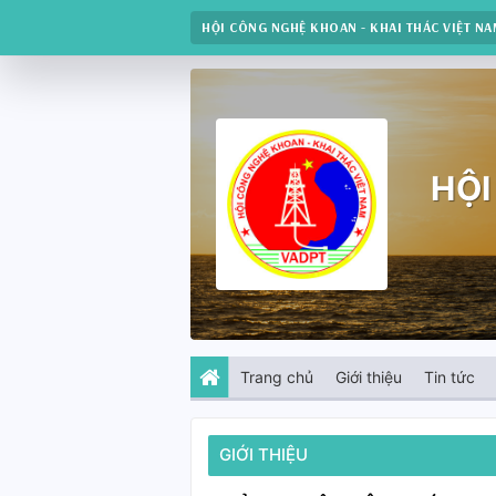
HỘI CÔNG NGHỆ KHOAN - KHAI THÁC VIỆT N
HỘI
Trang chủ
Giới thiệu
Tin tức
GIỚI THIỆU