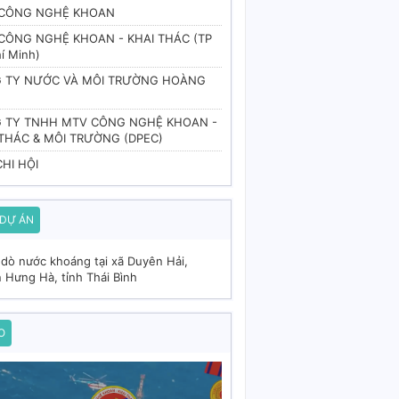
 CÔNG NGHỆ KHOAN
 CÔNG NGHỆ KHOAN - KHAI THÁC (TP
í Minh)
 TY NƯỚC VÀ MÔI TRƯỜNG HOÀNG
 TY TNHH MTV CÔNG NGHỆ KHOAN -
 THÁC & MÔI TRƯỜNG (DPEC)
HI HỘI
 DỰ ÁN
dò nước khoáng tại xã Duyên Hải,
 Hưng Hà, tỉnh Thái Bình
O