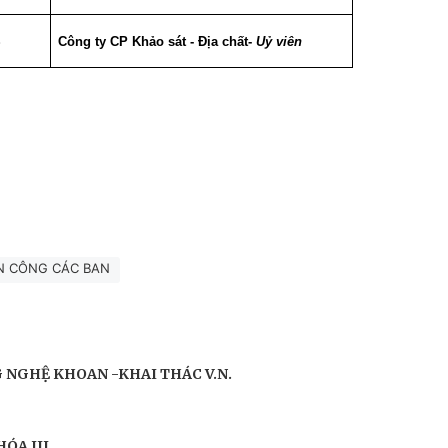
S
Công ty CP Khảo sát - Địa chất-
Uỷ viên
N CÔNG CÁC BAN
 NGHỆ KHOAN -KHAI THÁC V.N.
ÓA III