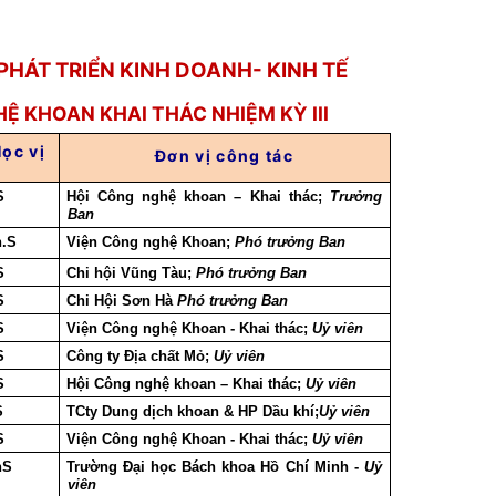
HÁT TRIỂN KINH DOANH- KINH TẾ
HỆ KHOAN KHAI THÁC
NHIỆM KỲ
III
ọc vị
Đơn vị công tác
S
Hội Công nghệ khoan – Khai thác;
Trưởng
Ban
h.S
Viện Công nghệ Khoan;
Phó trưởng Ban
S
Chi hội Vũng Tàu;
Phó trưởng Ban
S
Chi Hội Sơn Hà
Phó trưởng Ban
S
Viện Công nghệ Khoan - Khai thác;
Uỷ viên
S
Công ty Địa chất Mỏ;
Uỷ viên
S
Hội Công nghệ khoan – Khai thác;
Uỷ viên
S
TCty Dung dịch khoan & HP Dầu khí;
Uỷ viên
S
Viện Công nghệ Khoan - Khai thác;
Uỷ viên
hS
Trường Đại học Bách khoa Hồ Chí Minh -
Uỷ
viên