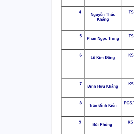
4
TS
Nguyễn Thúc
Kháng
5
TS
Phan Ngọc Trung
6
KS
Lê Kim Đồng
7
KS
Đinh Hữu Kháng
8
PGS.
Trần Đình Kiên
9
KS
Bùi Phóng