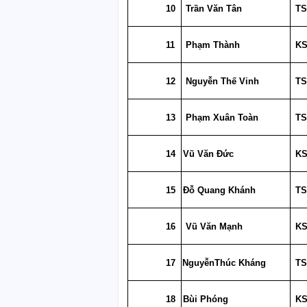
10
Trần Văn Tân
T
11
Phạm Thành
K
12
Nguyễn Thế Vinh
T
13
Phạm Xuân Toàn
T
14
Vũ Văn Đức
K
15
Đỗ Quang Khánh
T
16
Vũ Văn Mạnh
K
17
NguyễnThúc Kháng
T
18
Bùi Phóng
K