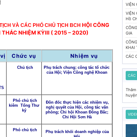
N
VIỆN
VIỆN
Hồ Ch
HỘI CÔNG
TỊCH VÀ CÁC PHÓ CHỦ TỊCH BCH
CÔNG
I THÁC
NHIỆM KỲ
III
( 2015 – 2020)
GIA
CÔNG
KHAI
vị
Chức vụ
Nhiệm vụ
CÁC C
Chủ tịch
Phụ trách chung; công tác tổ chức
của Hội; Viện Công nghệ Khoan
CÁC
TS
Thăm 
huyện
Phó chủ tịch
Đôn đốc thực hiện các nhiệm vụ,
kiêm Tổng Thư
nghị quyết của Hội, công tác văn
ký
phòng; Chi hội Khoan Đông Bắc;
VIDE
Chi Hội Sơn Hà
Phó chủ tịch
Phụ trách khối doanh nghiệp của
Hội