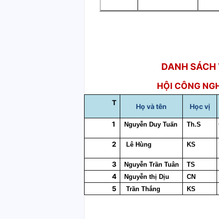
DANH SÁCH
HỘI CÔNG NG
T
Họ và tên
Học vị
1
Nguyễn Duy Tuấn
Th.S
2
Lê Hùng
KS
3
Nguyễn Trần Tuân
TS
4
Nguyễn thị Dịu
CN
5
Trần Thắng
KS