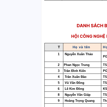
DANH SÁCH 
HỘI CÔNG NGHỆ
T
Họ và tên
Họ
1
Nguyễn Xuân Thảo
PG
2
Phan Ngọc Trung
T
3
Trần Đình Kiên
PG
4
Trần Xuân Đào
T
5
Vũ Văn Đông
T
6
Lê Kim Đồng
K
8
Nguyễn Văn Giáp
T
9
Hoàng Trọng Quang
Th