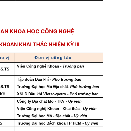
BAN KHOA HỌC CÔNG NGHỆ
 KHOAN KHAI THÁC
NHIỆM KỲ
III
c vị
Đơn vị công tác
Viện Công nghệ Khoan -
Trưỏng ban
S.TS
S
Tập đoàn Dầu khí -
Phó trưởng ban
S.TS
Trường Đại học Mỏ Địa chất-
Phó trưởng ban
SKH
XNLD Dầu khí Vietsovpetro -
Phó trưởng ban
S
Công ty Địa chất Mỏ - TKV -
Uỷ viên
S
Viện Công nghệ Khoan - Khai thác -
Uỷ viên
S
Trường Đại học Mỏ - Địa chất -
Uỷ viên
S
Trường Đại học Bách khoa TP HCM -
Uỷ viên