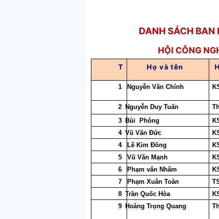
DANH SÁCH BAN P
HỘI CÔNG NG
T
Họ và tên
H
1
Nguyễn Văn Chính
K
2
Nguyễn Duy Tuấn
T
3
Bùi Phóng
K
4
Vũ Văn Đức
K
4
Lê Kim Đồng
K
5
Vũ Văn Mạnh
K
6
Phạm văn Nhâm
K
7
Phạm Xuân Toàn
T
8
Trần Quốc Hòa
K
9
Hoàng Trọng Quang
T