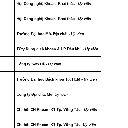
S
Hội Công nghệ Khoan- Khai thác -
Uỷ viên
S
Hội Công nghệ Khoan- Khai thác -
Uỷ viên
S
Trường Đại học Mỏ- Địa chất -
Uỷ viên
S
TCty Dung dịch khoan & HP Dầu khí -
Uỷ viên
S
Công ty Sơn Hà -
Uỷ viên
S
Trường Đại học Bách khoa Tp. HCM -
Uỷ viên
S
Công ty Địa chất Mỏ;
Uỷ viên
S
Chi hội CN Khoan- KT Tp. Vũng Tàu -
Uỷ viên
S
Chi hội CN Khoan- KT Tp. Vũng Tàu-
Uỷ viên